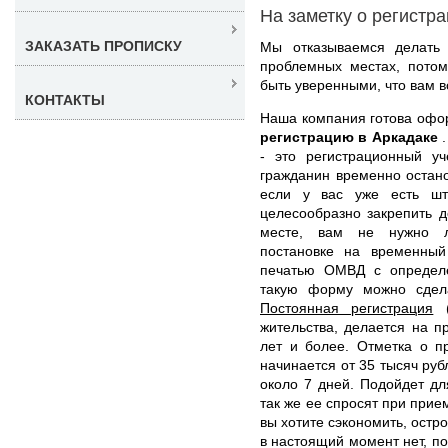
На заметку о регистр
ЗАКАЗАТЬ ПРОПИСКУ
Мы отказываемся делать 
проблемных местах, пото
быть уверенными, что вам в
КОНТАКТЫ
Наша компания готова оф
регистрацию в Аркадаке
- это регистрационный уч
гражданин временно остано
если у вас уже есть шт
целесообразно закрепить д
месте, вам не нужно л
постановке на временный
печатью ОМВД с определ
такую форму можно сдел
Постоянная регистрация
(
жительства, делается на 
лет и более. Отметка о п
начинается от 35 тысяч руб
около 7 дней. Подойдет дл
так же ее спросят при прие
вы хотите сэкономить, остр
в настоящий момент нет, п